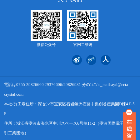
微信公众号
官网二维码
電話は0755-29826660 29376606/29826931 分の1に/ e_mail:ayd@ccta-
crystal.com
本社/分工場住所：深セン市宝安区石岩鎮洲石路中集創谷産業園D棟4 F-5
F
住所：浙江省寧波市海水区中川スペース6号棟11-2（寧波国際電子商取
引工業団地）