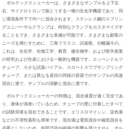
ボルテックスシェーカーは、さまざまなサンプルを上下左
右、サイクロトロンで振とうする一種の生化学機器であり、同
じ環境条件下で均一に混合されます。ステンレス鋼のスプリン
グユニバーサルクランプは、特別なクランプをカスタマイズす
ることもでき、さまざまな装備が可能です。さまざまな顧客の
ニーズを満たすために、三角フラスコ、試薬瓶、分離漏斗の。
これは、生化学、生物工学、教育、微生物学、および医学産業
の研究および生産における一般的な機器です。エッペンドルフ
チューブ、小さな試薬バイアル、スロートスワブサンプリング
チューブ、または異なる直径の同様の容器でのサンプルの高速
混合に適で、サンプルの溶解と混合に適です。
ボルテックスシェーカーの特徴は、混合速度が速く完全であ
り、液体が渦巻いているため、チューブの壁に付着したすべて
の試験溶液を混合できることです。エリスロマイシン、染色液
などの不溶性薬剤も簡単です。混合液は電気混合や磁気混合を
必要としないため、外部汚染や磁場の影響を受けません。ボル