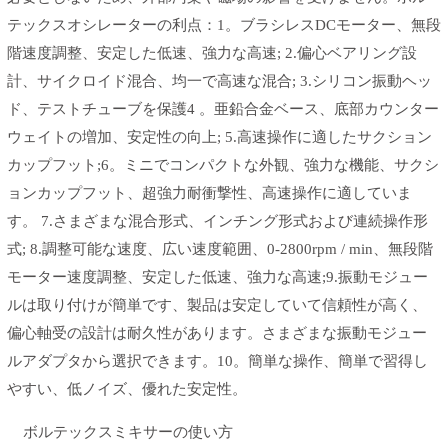
テックスオシレーターの利点：1。ブラシレスDCモーター、無段
階速度調整、安定した低速、強力な高速; 2.偏心ベアリング設
計、サイクロイド混合、均一で高速な混合; 3.シリコン振動ヘッ
ド、テストチューブを保護4 。亜鉛合金ベース、底部カウンター
ウェイトの増加、安定性の向上; 5.高速操作に適したサクション
カップフット;6。ミニでコンパクトな外観、強力な機能、サクシ
ョンカップフット、超強力耐衝撃性、高速操作に適していま
す。 7.さまざまな混合形式、インチング形式および連続操作形
式; 8.調整可能な速度、広い速度範囲、0-2800rpm / min、無段階
モーター速度調整、安定した低速、強力な高速;9.振動モジュー
ルは取り付けが簡単です、製品は安定していて信頼性が高く、
偏心軸受の設計は耐久性があります。さまざまな振動モジュー
ルアダプタから選択できます。10。簡単な操作、簡単で習得し
やすい、低ノイズ、優れた安定性。
ボルテックスミキサーの使い方