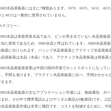
D水晶発振器には主に7種類あります。5070、6035、5032、4025、
35と4025は一般的に使用されていません。
テゴリー：
MD水晶は表面実装水晶であり、ピンが突き出ていない水晶発振器
に似た形状であるため、SMD水晶と呼ばれています。 SMD水晶発
発振器に分けられます。パッシブ水晶発振器とアクティブ水晶発振
水晶発振器は水晶（水晶）であり、アクティブ水晶発振器は発振器と
MD水晶発振器産業は中国の国内市場でホットスポットになってい
し、手間も省けます。プラグイン水晶発振器に比べ、手間がかから
できます。
MD水晶発振器の主なアプリケーション市場には、無線通信、ポー
含まれ、その中で携帯電話およびデジタル製品が[敏感词]です。上
の水晶発振器市場は非常に熾烈です。コストを削減するために、中国