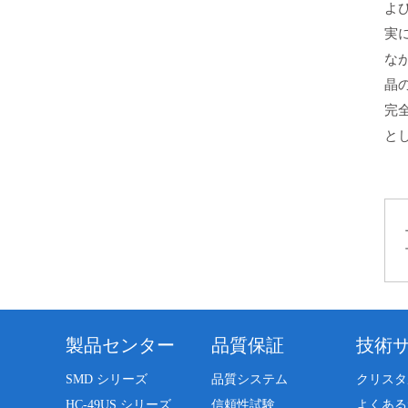
よ
実
な
晶
完
と
製品センター
品質保証
技術
SMD シリーズ
品質システム
クリスタ
HC-49US シリーズ
信頼性試験
よくある