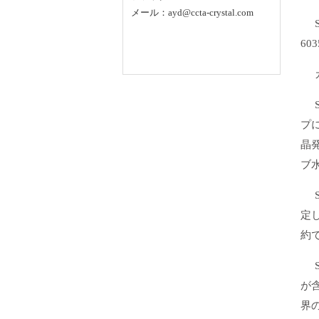
メール：ayd@ccta-crystal.com
SM
60
カ
S
プ
晶
ブ
S
定
約
S
が
界