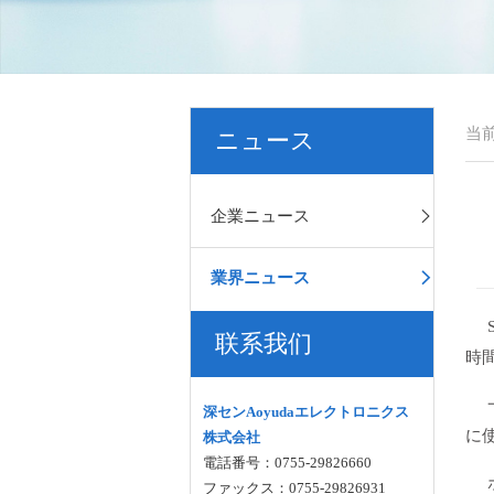
当
ニュース
企業ニュース
業界ニュース
S
联系我们
時
一般
深センAoyudaエレクトロニクス
に
株式会社
電話番号：0755-29826660
ボ
ファックス：0755-29826931