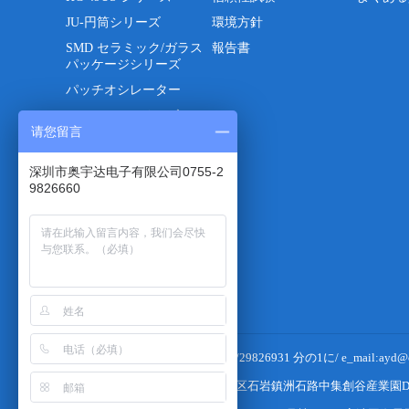
JU-円筒シリーズ
環境方針
SMD セラミック/ガラス
報告書
パッケージシリーズ
パッチオシレーター
32.768KHZシリーズ
请您留言
DIP-CXO/VCXO水晶発
振器
深圳市奥宇达电子有限公司0755-2
モノリシッククリスタル
9826660
フィルター
セラミック共振器シリー
ズ
セラミックフィルター
水晶ウエハ切断プロセス
電話は0755-29826660 29376606/29826931 分の1に/ e_mail:ayd@cct
本社/分工場住所：深セン市宝安区石岩鎮洲石路中集創谷産業園D棟4 