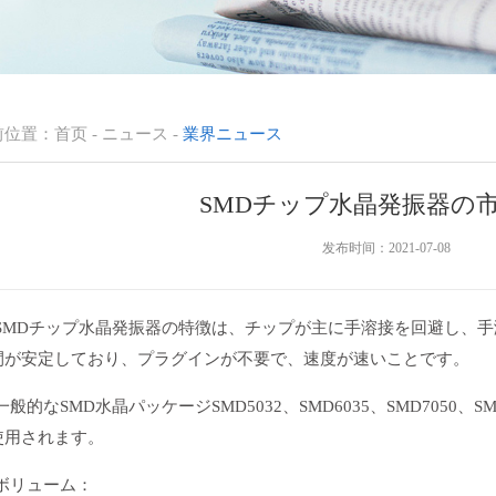
前位置：
首页
-
ニュース
-
業界ニュース
SMDチップ水晶発振器の
发布时间：2021-07-08
MDチップ水晶発振器の特徴は、チップが主に手溶接を回避し、手
間が安定しており、プラグインが不要で、速度が速いことです。
的なSMD水晶パッケージSMD5032、SMD6035、SMD7050、S
使用されます。
リューム：