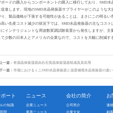
びボードの購入からコンポーネントの購入に移行しており、SMD水
に促進します。現地のSMD水晶発振器サプライヤーがこのような大
がり、製品価格が下落する可能性があることは、まさにこの明るい市
の高い生産コスト減少の状況下では、SMD水晶発振器の主なコスト
全にインテリジェントな周波数変調試験装置から発生しますが、主
して少数の日本人とアメリカの企業なので、コストを大幅に削減す
上一篇：
有源晶体振荡器由右石英晶体振荡器组成及其应用
下一篇：
市場におけるミニSMD水晶発振器と温度補償水晶発振器の違い
サポート
ニュース
会社の简介
お
ルの知識
企業ニュース
公司简介
連
質問
業界ニュース
企業文化
顧