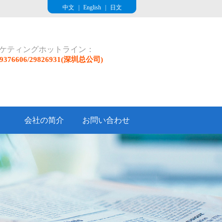
中文
|
English
|
日文
ケティングホットライン：
/29376606/29826931(深圳总公司)
会社の简介
お問い合わせ