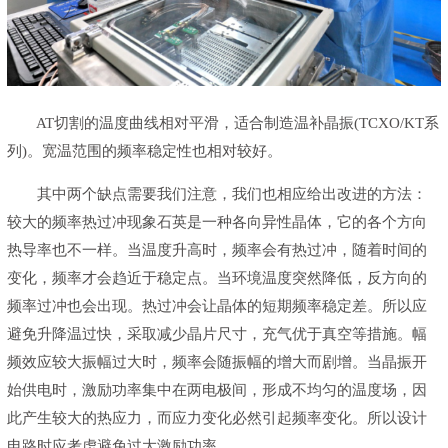
AT切割的温度曲线相对平滑，适合制造温补晶振(TCXO/KT系
列)。宽温范围的频率稳定性也相对较好。
其中两个缺点需要我们注意，我们也相应给出改进的方法：
较大的频率热过冲现象石英是一种各向异性晶体，它的各个方向
热导率也不一样。当温度升高时，频率会有热过冲，随着时间的
变化，频率才会趋近于稳定点。当环境温度突然降低，反方向的
频率过冲也会出现。热过冲会让晶体的短期频率稳定差。所以应
避免升降温过快，采取减少晶片尺寸，充气优于真空等措施。幅
频效应较大振幅过大时，频率会随振幅的增大而剧增。当晶振开
始供电时，激励功率集中在两电极间，形成不均匀的温度场，因
此产生较大的热应力，而应力变化必然引起频率变化。所以设计
电路时应考虑避免过大激励功率。