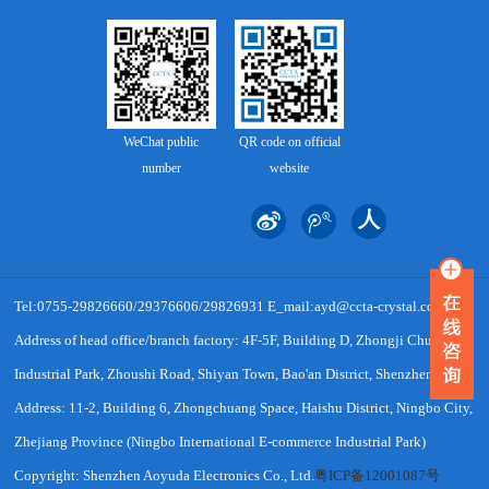
WeChat public
QR code on official
number
website
Tel:0755-29826660/29376606/29826931 E_mail:ayd@ccta-crystal.com
Address of head office/branch factory: 4F-5F, Building D, Zhongji Chuanggu
Industrial Park, Zhoushi Road, Shiyan Town, Bao'an District, Shenzhen
Address: 11-2, Building 6, Zhongchuang Space, Haishu District, Ningbo City,
Zhejiang Province (Ningbo International E-commerce Industrial Park)
Copyright: Shenzhen Aoyuda Electronics Co., Ltd.
粤ICP备12001087号